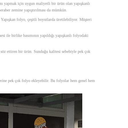
ını yapmak için uygun maliyetli bir ürün olan yapışkanlı
a beraber zemine yapıştırılması da mümkün.
Yapışkan folyo, çeşitli boyutlarda üretilebiliyor. Müşteri
esi ile birlike basımının yapıldığı yapışkanlı folyodaki
söz ettiren bir ürün. Sunduğu kalitesi sebebiyle pek çok
erine pek çok folyo ekleyebilir. Bu folyolar hem genel hem