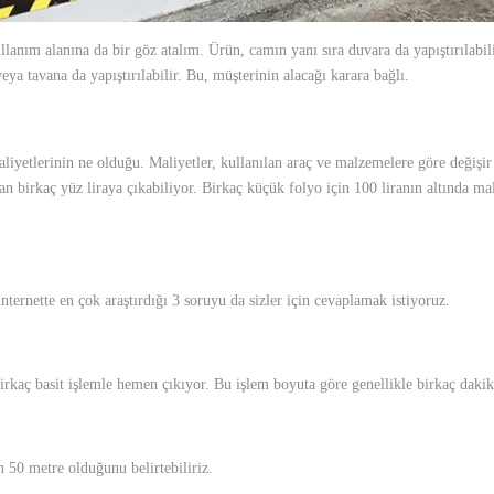
llanım alanına da bir göz atalım. Ürün, camın yanı sıra duvara da yapıştırılabil
ya tavana da yapıştırılabilir. Bu, müşterinin alacağı karara bağlı.
iyetlerinin ne olduğu. Maliyetler, kullanılan araç ve malzemelere göre değişir fak
n birkaç yüz liraya çıkabiliyor. Birkaç küçük folyo için 100 liranın altında mal
internette en çok araştırdığı 3 soruyu da sizler için cevaplamak istiyoruz.
birkaç basit işlemle hemen çıkıyor. Bu işlem boyuta göre genellikle birkaç dakik
n 50 metre olduğunu belirtebiliriz.