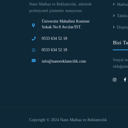
Nano Matbaa ve Reklamcılık, sektörde
Matba
profesyonel çözümler sunuyoruz.
Tabela
Üniversite Mahallesi Komiser
Sokak No:8 Avcılar/İST.
Displa
0533 634 52 18
Bizi Ta
0533 634 52 18
Sosyal m
info@nanoreklamcilik.com
olduğumuz
Copyright © 2024 Nano Matbaa ve Reklamcılık