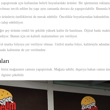
apıştırmak için kullanılan belirli boyutlardaki ürünler. Bir işletmenin reklam
tırılması tercih edilen bu yapı aynı zamanda duvara da yapıştırılabilir. Bununl
u ürünlerin özelliklerini de merak edebilir. Öncelikle boyutlarından bahsedelim. 
 talep edebiliyor.
er şey ürünün renkli bir şekilde yüksek kalite ile basılması. Dijital baskı makin
diyor. Bunun için en kaliteli malzemelere yer veriliyor.
ol marka folyoya yer veriliyor olması. Unifol marka folyo, kalitesiyle adından 
askı kalitesine de yer verilmekte.
ları
an birisi mağazanın camına yapıştırmak. Mağaza sahibi, dışarıya bakan camın üz
lgisini çekebilir.