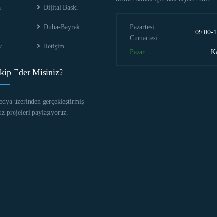
a
Dijital Baskı
Duba-Bayrak
Pazartesi
09.00-1
Cumartesi
y
İletişim
Pazar
Ka
kip Eder Misiniz?
edya üzerinden gerçekleştirmiş
 projeleri paylaşıyoruz.