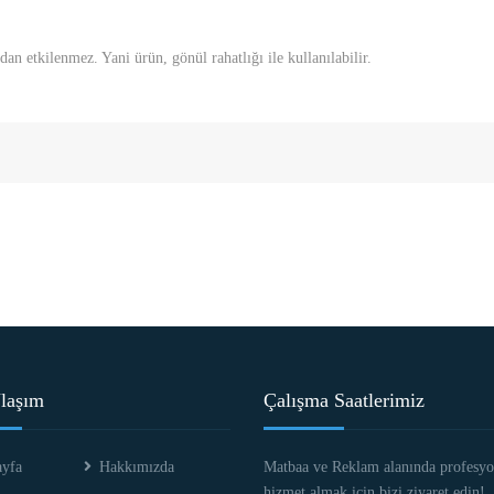
an etkilenmez. Yani ürün, gönül rahatlığı ile kullanılabilir.
Ulaşım
Çalışma Saatlerimiz
yfa
Hakkımızda
Matbaa ve Reklam alanında profesyo
hizmet almak için bizi ziyaret edin!