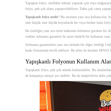
Yapışkan folyo, özellikle reklam yapmak için veya mağazaya y
folyo, pek çok alana yapıştırılabiliyor. Daha çok cama yapış
Yapışkanlı folyo nedir
? Bu sorunun yanı sıra kullanıcılar, b
ister küçük ister büyük boyutlarda bir veya birden fazla folyo
Bu özelliğin yanı sıra ürün hakkında bilinmesi gereken bir diğ
renkler solmama garantisi ile uzun ömürlü bir kullanım vaat e
Solmama garantisinin yanı sıra ürünün bir diğer özelliği Unif
baskı firmasında tercih ediliyor. Bu ürün ile beraber 6PASS b
Yapışkanlı Folyonun Kullanım Alan
Yapışkanlı folyo, pek çok alanda kullanılabilir. Bu alanlard
de kampanya amaçlı yer alabilir. Bu da müşterilerin daha çok i